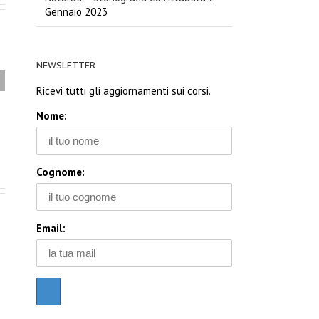
Gennaio 2023
NEWSLETTER
REIKI – L’Energia come
Ricevi tutti gli aggiornamenti sui corsi.
Atto d’Amore per il
Proprio ed Altrui
Nome:
Ben/Essere
Cognome:
Email: