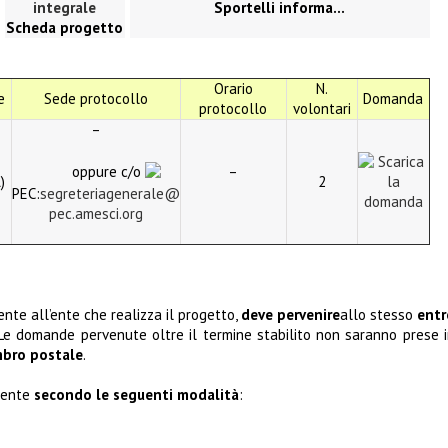
Sportelli informa…
Scheda progetto
Orario
N.
e
Sede protocollo
Domanda
protocollo
volontari
–
oppure c/o
–
)
2
PEC:
segreteriagenerale@
pec.amesci.org
nte all’ente che realizza il progetto,
deve pervenire
allo stesso
entr
 Le domande pervenute oltre il termine stabilito non saranno prese 
mbro postale
.
mente
secondo le seguenti modalità
: