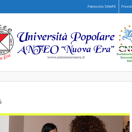
Patrocinio SINAPE
Presi
6