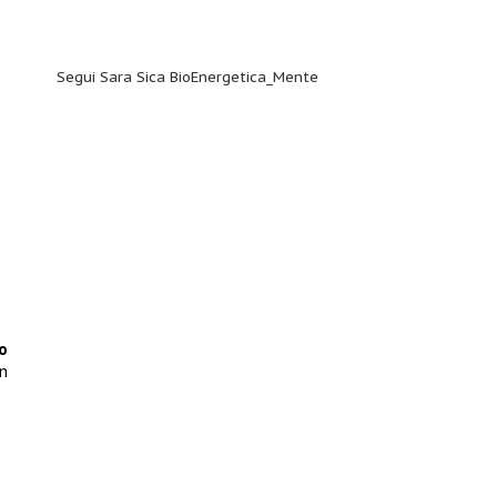
Segui Sara Sica BioEnergetica_Mente
o
in