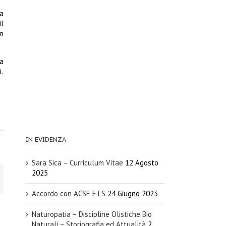
a
l
un
La
.
IN EVIDENZA
Sara Sica – Curriculum Vitae
12 Agosto
2025
Accordo con ACSE ETS
24 Giugno 2023
Naturopatia – Discipline Olistiche Bio
Naturali – Storiografia ed Attualità
2