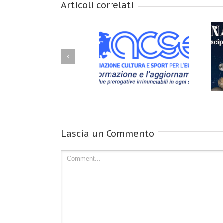
Articoli correlati
Naturopatia – Discipline
Accordo con ACSE ETS
Olistiche Bio Naturali –
Storiografia ed Attualità
Lascia un Commento