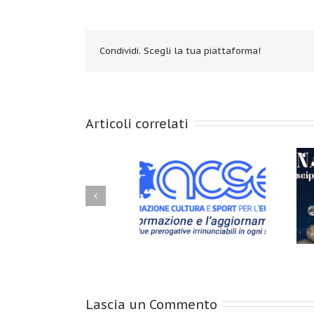
Condividi. Scegli la tua piattaforma!
Articoli correlati
Naturopatia – Discipline
Accordo con ACSE ETS
Olistiche Bio Naturali –
Storiografia ed Attualità
Lascia un Commento