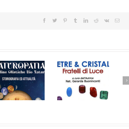
Riflessologia Palmare e
Pietre & Cristalli Fratelli
Chiromanzia. L’energia
di Luce
del pensiero. Verifica ed
analisi energetica